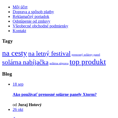
Môj účet
Doprava a spôsob platby
Reklamačný poriadok
Odstúpenie od zmluvy
Všeobecné obchodné podmienky
Kontakt
Tagy
na cesty
na letný festival
prenosný solárny panel
top produkt
solárna nabíjačka
solárna súprava
Blog
18
sep
Ako používať prenosné solárne panely Xtorm?
od
Juraj Hotový
26
okt