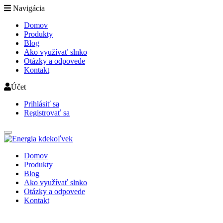
Navigácia
Domov
Produkty
Blog
Ako využívať slnko
Otázky a odpovede
Kontakt
Účet
Prihlásiť sa
Registrovať sa
Domov
Produkty
Blog
Ako využívať slnko
Otázky a odpovede
Kontakt