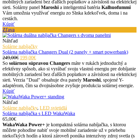
mobilných zariadení bez ďalších poplatkov a závislosti na elektrickej
sieti. Solárny panel
Maroshi
a inteligentná batéria
Kalhuofummi
Vám umožnia využívať energiu zo Slnka kdekoľvek, doma i na
cestách.
Kúpiť
Zľava
Náhľad
Solárne nabíjačky
Solárna nabíjačka Changers Dual (2 panely + smart powerbank)
249,00€
199,00€
So
solárnou súpravou Changers
máte v rukách jednoduchý a
efektívny spôsob, ako si vyrábať svoju vlastnú energiu pre dobíjanie
mobilných zariadení bez ďalších poplatkov a závislosti na elektrickej
sieti. Verzia "Dual" obsahuje dva panely
Maroshi
, spojené Y-
adaptérom, čím sa dvojnásobne zvyšuje produkcia solárnej energie.
Kúpiť
Náhľad
Solárne nabíjačky
,
LED svietidlá
Solárna nabíjačka s LED WakaWaka
65,00€
WakaWaka Power+
je kompaktná solárna nabíjačka, s ktorou
môžete pohodlne nabiť svoje mobilné zariadenie už v priebehu
niekoľkých hodín a ktorá zároveň ponúka intenzívny zdroj svetla (s