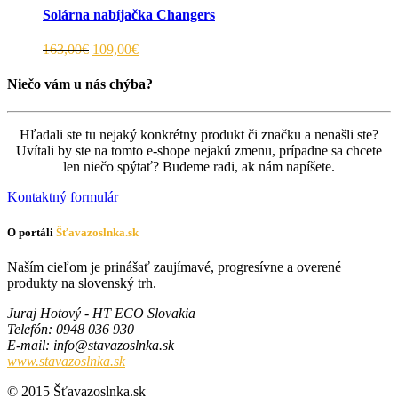
Solárna nabíjačka Changers
163,00€
109,00€
Niečo vám u nás chýba?
Hľadali ste tu nejaký konkrétny produkt či značku a nenašli ste?
Uvítali by ste na tomto e-shope nejakú zmenu, prípadne sa chcete
len niečo spýtať? Budeme radi, ak nám napíšete.
Kontaktný formulár
O portáli
Šťavazoslnka.sk
Naším cieľom je prinášať zaujímavé, progresívne a overené
produkty na slovenský trh.
Juraj Hotový - HT ECO Slovakia
Telefón
: 0948 036 930
E-mail
:
ks.aknlsozavats@ofni
www.stavazoslnka.sk
© 2015 Šťavazoslnka.sk