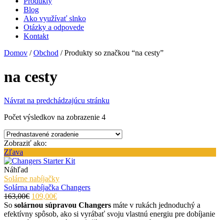
Produkty
Blog
Ako využívať slnko
Otázky a odpovede
Kontakt
Domov
/
Obchod
/
Produkty so značkou “na cesty”
na cesty
Návrat na predchádzajúcu stránku
Počet výsledkov na zobrazenie 4
Zobraziť ako:
Zľava
Náhľad
Solárne nabíjačky
Solárna nabíjačka Changers
163,00€
109,00€
So
solárnou súpravou Changers
máte v rukách jednoduchý a
efektívny spôsob, ako si vyrábať svoju vlastnú energiu pre dobíjanie