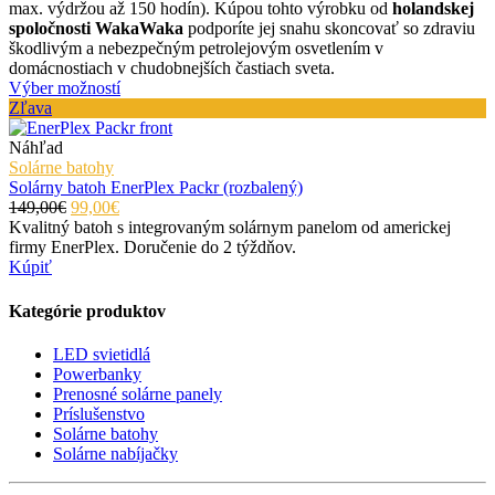
max. výdržou až 150 hodín). Kúpou tohto výrobku od
holandskej
spoločnosti WakaWaka
podporíte jej snahu skoncovať so zdraviu
škodlivým a nebezpečným petrolejovým osvetlením v
domácnostiach v chudobnejších častiach sveta.
Výber možností
Zľava
Náhľad
Solárne batohy
Solárny batoh EnerPlex Packr (rozbalený)
149,00€
99,00€
Kvalitný batoh s integrovaným solárnym panelom od americkej
firmy EnerPlex. Doručenie do 2 týždňov.
Kúpiť
Kategórie produktov
LED svietidlá
Powerbanky
Prenosné solárne panely
Príslušenstvo
Solárne batohy
Solárne nabíjačky