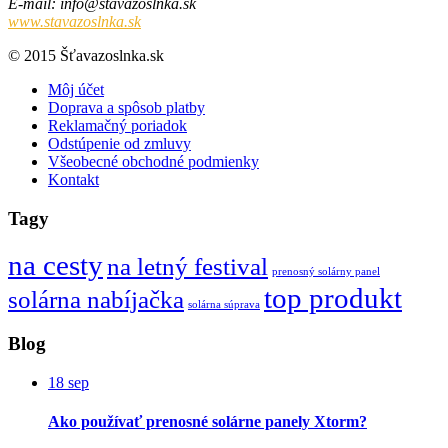
E-mail
:
ks.aknlsozavats@ofni
www.stavazoslnka.sk
© 2015 Šťavazoslnka.sk
Môj účet
Doprava a spôsob platby
Reklamačný poriadok
Odstúpenie od zmluvy
Všeobecné obchodné podmienky
Kontakt
Tagy
na cesty
na letný festival
prenosný solárny panel
top produkt
solárna nabíjačka
solárna súprava
Blog
18
sep
Ako používať prenosné solárne panely Xtorm?