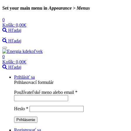
Set your main menu in
Appearance > Menus
0
Košík:
0,00€
Hľadaj
Hľadaj
0
Košík:
0,00€
Hľadaj
Prihlásiť sa
Prihlasovací formulár
Používateľské meno alebo email
*
Heslo
*
Registrovať sa