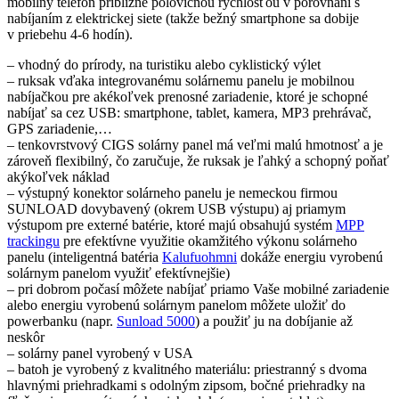
mobilný telefón približne polovičnou rýchlosťou v porovnaní s
nabíjaním z elektrickej siete (takže bežný smartphone sa dobije
v priebehu 4-6 hodín).
– vhodný do prírody, na turistiku alebo cyklistický výlet
– ruksak vďaka integrovanému solárnemu panelu je mobilnou
nabíjačkou pre akékoľvek prenosné zariadenie, ktoré je schopné
nabíjať sa cez USB: smartphone, tablet, kamera, MP3 prehrávač,
GPS zariadenie,…
– tenkovrstvový CIGS solárny panel má veľmi malú hmotnosť a je
zároveň flexibilný, čo zaručuje, že ruksak je ľahký a schopný poňať
akýkoľvek náklad
– výstupný konektor solárneho panelu je nemeckou firmou
SUNLOAD dovybavený (okrem USB výstupu) aj priamym
výstupom pre externé batérie, ktoré majú obsahujú systém
MPP
trackingu
pre efektívne využitie okamžitého výkonu solárneho
panelu (inteligentná batéria
Kalufuohmni
dokáže energiu vyrobenú
solárnym panelom využiť efektívnejšie)
– pri dobrom počasí môžete nabíjať priamo Vaše mobilné zariadenie
alebo energiu vyrobenú solárnym panelom môžete uložiť do
powerbanku (napr.
Sunload 5000
) a použiť ju na dobíjanie až
neskôr
– solárny panel vyrobený v USA
– batoh je vyrobený z kvalitného materiálu: priestranný s dvoma
hlavnými priehradkami s odolným zipsom, bočné priehradky na