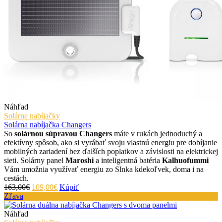
Náhľad
Solárne nabíjačky
Solárna nabíjačka Changers
So
solárnou súpravou Changers
máte v rukách jednoduchý a
efektívny spôsob, ako si vyrábať svoju vlastnú energiu pre dobíjanie
mobilných zariadení bez ďalších poplatkov a závislosti na elektrickej
sieti. Solárny panel
Maroshi
a inteligentná batéria
Kalhuofummi
Vám umožnia využívať energiu zo Slnka kdekoľvek, doma i na
cestách.
163,00€
109,00€
Kúpiť
Zľava
Náhľad