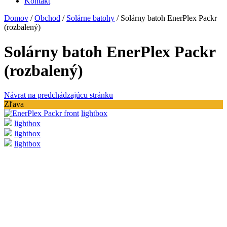
Kontakt
Domov
/
Obchod
/
Solárne batohy
/
Solárny batoh EnerPlex Packr
(rozbalený)
Solárny batoh EnerPlex Packr
(rozbalený)
Návrat na predchádzajúcu stránku
Zľava
lightbox
lightbox
lightbox
lightbox