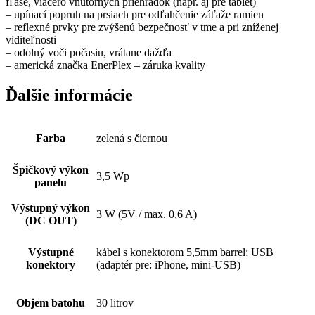
fľaše, viacero vnútorných priehradok (napr. aj pre tablet)
– upínací popruh na prsiach pre odľahčenie záťaže ramien
– reflexné prvky pre zvýšenú bezpečnosť v tme a pri zníženej
viditeľnosti
– odolný voči počasiu, vrátane dažďa
– americká značka EnerPlex – záruka kvality
Ďalšie informácie
Farba
zelená s čiernou
Špičkový výkon
3,5 Wp
panelu
Výstupný výkon
3 W (5V / max. 0,6 A)
(DC OUT)
Výstupné
kábel s konektorom 5,5mm barrel; USB
konektory
(adaptér pre: iPhone, mini-USB)
Objem batohu
30 litrov