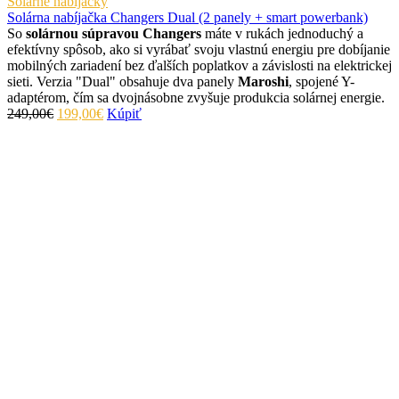
Solárne nabíjačky
Solárna nabíjačka Changers Dual (2 panely + smart powerbank)
So
solárnou súpravou Changers
máte v rukách jednoduchý a
efektívny spôsob, ako si vyrábať svoju vlastnú energiu pre dobíjanie
mobilných zariadení bez ďalších poplatkov a závislosti na elektrickej
sieti. Verzia "Dual" obsahuje dva panely
Maroshi
, spojené Y-
adaptérom, čím sa dvojnásobne zvyšuje produkcia solárnej energie.
249,00€
199,00€
Kúpiť