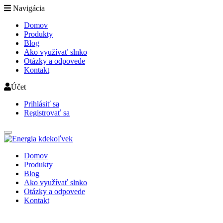
Navigácia
Domov
Produkty
Blog
Ako využívať slnko
Otázky a odpovede
Kontakt
Účet
Prihlásiť sa
Registrovať sa
Domov
Produkty
Blog
Ako využívať slnko
Otázky a odpovede
Kontakt