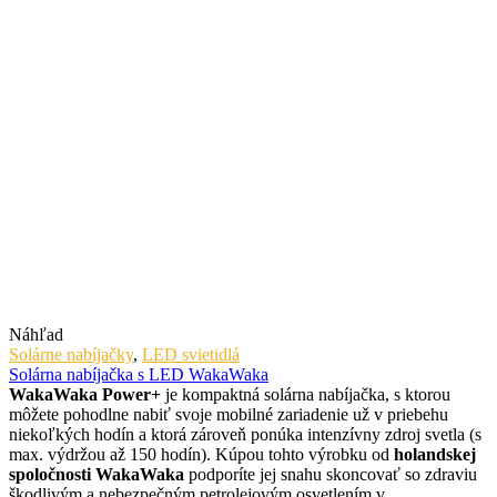
Náhľad
Solárne nabíjačky
,
LED svietidlá
Solárna nabíjačka s LED WakaWaka
WakaWaka Power+
je kompaktná solárna nabíjačka, s ktorou
môžete pohodlne nabiť svoje mobilné zariadenie už v priebehu
niekoľkých hodín a ktorá zároveň ponúka intenzívny zdroj svetla (s
max. výdržou až 150 hodín). Kúpou tohto výrobku od
holandskej
spoločnosti WakaWaka
podporíte jej snahu skoncovať so zdraviu
škodlivým a nebezpečným petrolejovým osvetlením v