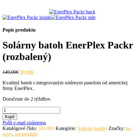
Popis produktu
Solárny batoh EnerPlex Packr
(rozbalený)
149,00€
99,00€
Kvalitný batoh s integrovaným solárnym panelom od americkej
firmy EnerPlex.
Doručenie do 2 týždňov.
Kúpiť
Pošli e-mail známemu
Katalógové číslo:
301.809
Kategórie:
Solárne batohy
Značky:
na
cesty
,
top produkt