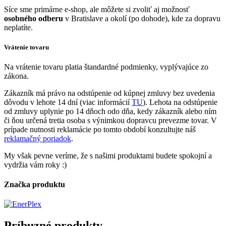
Síce sme primárne e-shop, ale môžete si zvoliť aj možnosť
osobného odberu
v Bratislave a okolí (po dohode), kde za dopravu
neplatíte.
Vrátenie tovaru
Na vrátenie tovaru platia štandardné podmienky, vyplývajúce zo
zákona.
Zákazník má právo na odstúpenie od kúpnej zmluvy bez uvedenia
dôvodu v lehote 14 dní (viac informácií
TU
). Lehota na odstúpenie
od zmluvy uplynie po 14 dňoch odo dňa, kedy zákazník alebo ním
či ňou určená tretia osoba s výnimkou dopravcu prevezme tovar. V
prípade nutnosti reklamácie po tomto období konzultujte náš
reklamačný poriadok
.
My však pevne veríme, že s našimi produktami budete spokojní a
vydržia vám roky :)
Značka produktu
Príbuzné produkty