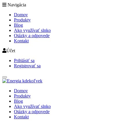
Navigácia
Domov
Produkty
Blog
Ako využívať slnko
Otázky a odpovede
Kontakt
Účet
Prihlásiť sa
Registrovať sa
Domov
Produkty
Blog
Ako využívať slnko
Otázky a odpovede
Kontakt