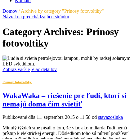
Kontakt
Domov
/
Archive by category "Prínosy fotovoltiky"
Návrat na predchádzajúcu stránku
Category Archives: Prínosy
fotovoltiky
Zobraz väčšie
Viac detailov
Prínosy fotovoltiky
WakaWaka – riešenie pre ľudí, ktorí si
nemajú doma čím svietiť
Publikované dňa 11. septembra 2015 o 11:58 od
stavazoslnka
Minulý týždeň sme písali o tom, že viac ako miliarda ľudí nemá
prístup k elektrickej energii. Dôsledkom toho sú nútení používať
zdraviu škodlivé a nebezpečné petrolejové osvetlenie, čo má na