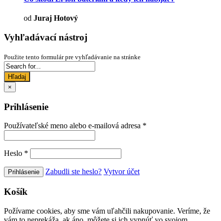
od
Juraj Hotový
Vyhľadávací nástroj
Použite tento formulár pre vyhľadávanie na stránke
Hľadaj
×
Prihlásenie
Používateľské meno alebo e-mailová adresa
*
Heslo
*
Zabudli ste heslo?
Vytvor účet
Košík
Požívame cookies, aby sme vám uľahčili nakupovanie. Veríme, že
vám to neprekáža, ak áno, môžete si ich vypnúť vo svojom