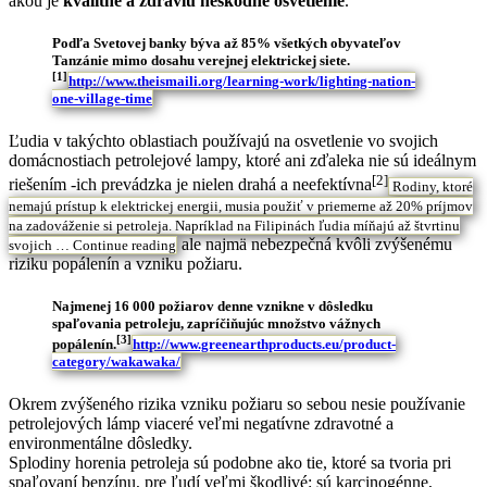
akou je
kvalitné a zdraviu neškodné osvetlenie
.
Podľa Svetovej banky býva až 85% všetkých obyvateľov
Tanzánie mimo dosahu verejnej elektrickej siete.
[1]
http://www.theismaili.org/learning-work/lighting-nation-
one-village-time
Ľudia v takýchto oblastiach používajú na osvetlenie vo svojich
domácnostiach petrolejové lampy, ktoré ani zďaleka nie sú ideálnym
[2]
riešením -ich prevádzka je nielen drahá a neefektívna
Rodiny, ktoré
nemajú prístup k elektrickej energii, musia použiť v priemerne až 20% príjmov
na zadováženie si petroleja. Napríklad na Filipinách ľudia míňajú až štvrtinu
ale najmä nebezpečná kvôli zvýšenému
svojich …
Continue reading
riziku popálenín a vzniku požiaru.
Najmenej 16 000 požiarov denne vznikne v dôsledku
spaľovania petroleju, zapríčiňujúc množstvo vážnych
[3]
popálenín.
http://www.greenearthproducts.eu/product-
category/wakawaka/
Okrem zvýšeného rizika vzniku požiaru so sebou nesie používanie
petrolejových lámp viaceré veľmi negatívne zdravotné a
environmentálne dôsledky.
Splodiny horenia petroleja sú podobne ako tie, ktoré sa tvoria pri
spaľovaní benzínu, pre ľudí veľmi škodlivé: sú karcinogénne,