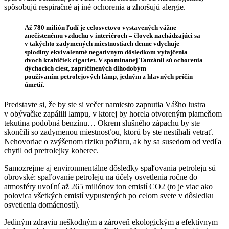
spôsobujú respiračné aj iné ochorenia a zhoršujú alergie.
Až 780 milión ľudí je celosvetovo vystavených vážne
znečistenému vzduchu v interiéroch – človek nachádzajúci sa
v takýchto zadymených miestnostiach denne vdychuje
splodiny ekvivalentné negatívnym dôsledkom vyfajčenia
dvoch krabičiek cigariet. V spomínanej Tanzánii sú ochorenia
dýchacích ciest, zapríčinených dlhodobým
používaním petrolejových lámp, jedným z hlavných príčin
úmrtií.
Predstavte si, že by ste si večer namiesto zapnutia Vášho lustra
v obývačke zapálili lampu, v ktorej by horela otvoreným plameňom
tekutina podobná benzínu… Okrem slušného zápachu by ste
skončili so zadymenou miestnosťou, ktorú by ste nestíhali vetrať.
Nehovoriac o zvýšenom riziku požiaru, ak by sa susedom od vedľa
chytil od pretrolejky koberec.
Samozrejme aj environmentálne dôsledky spaľovania petroleju sú
obrovské: spaľovanie petroleju na účely osvetlenia ročne do
atmosféry uvoľní až 265 miliónov ton emisií CO2 (to je viac ako
polovica všetkých emisií vypustených po celom svete v dôsledku
osvetlenia domácností).
Jediným zdraviu neškodným a zároveň ekologickým a efektívnym