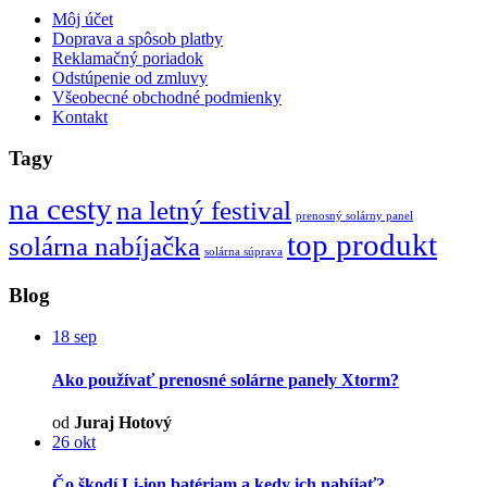
Môj účet
Doprava a spôsob platby
Reklamačný poriadok
Odstúpenie od zmluvy
Všeobecné obchodné podmienky
Kontakt
Tagy
na cesty
na letný festival
prenosný solárny panel
top produkt
solárna nabíjačka
solárna súprava
Blog
18
sep
Ako používať prenosné solárne panely Xtorm?
od
Juraj Hotový
26
okt
Čo škodí Li-ion batériam a kedy ich nabíjať?