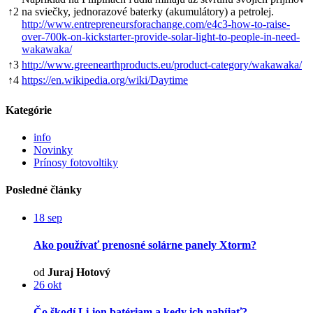
↑
2
na sviečky, jednorazové baterky (akumulátory) a petrolej.
http://www.entrepreneursforachange.com/e4c3-how-to-raise-
over-700k-on-kickstarter-provide-solar-light-to-people-in-need-
wakawaka/
↑
3
http://www.greenearthproducts.eu/product-category/wakawaka/
↑
4
https://en.wikipedia.org/wiki/Daytime
Kategórie
info
Novinky
Prínosy fotovoltiky
Posledné články
18
sep
Ako používať prenosné solárne panely Xtorm?
od
Juraj Hotový
26
okt
Čo škodí Li-ion batériam a kedy ich nabíjať?