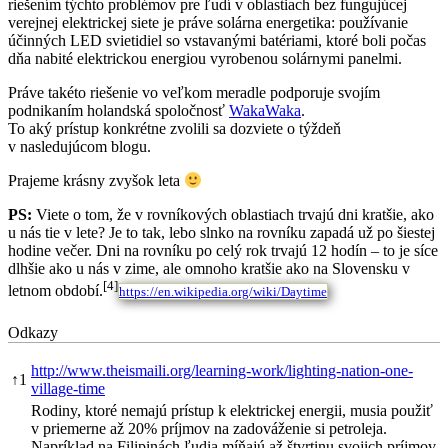
riešením týchto problémov pre ľudí v oblastiach bez fungujúcej
verejnej elektrickej siete je práve solárna energetika: používanie
účinných LED svietidiel so vstavanými batériami, ktoré boli počas
dňa nabité elektrickou energiou vyrobenou solárnymi panelmi.
Práve takéto riešenie vo veľkom meradle podporuje svojím
podnikaním holandská spoločnosť
WakaWaka
.
To aký prístup konkrétne zvolili sa dozviete o týždeň
v nasledujúcom blogu.
Prajeme krásny zvyšok leta
PS:
Viete o tom, že v rovníkových oblastiach trvajú dni kratšie, ako
u nás tie v lete? Je to tak, lebo slnko na rovníku zapadá už po šiestej
hodine večer. Dni na rovníku po celý rok trvajú 12 hodín – to je síce
dlhšie ako u nás v zime, ale omnoho kratšie ako na Slovensku v
[4]
letnom období.
https://en.wikipedia.org/wiki/Daytime
Odkazy
http://www.theismaili.org/learning-work/lighting-nation-one-
↑
1
village-time
Rodiny, ktoré nemajú prístup k elektrickej energii, musia použiť
v priemerne až 20% príjmov na zadováženie si petroleja.
Napríklad na Filipinách ľudia míňajú až štvrtinu svojich príjmov