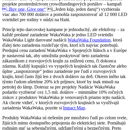
projekte prostredníctvom crowdfundingových portálov – kampaň
„Buy one, Give one“
(„Jeden kúp, jeden daruj“) vyzbierala
viac ako 700 000 dolárov a pomohla zasponzorovať až 12 000 LED
svietidiel pre rodiny v núdzi na Haiti.
Princíp tejto darcovskej kampane je jednoduchý, ale efektívny – za
každé predané zariadenie WakaWaka je jedno LED svietidlo
WakaWaka Light darované nadácii
WakaWaka Foundation
, ktorá
ďalej tieto zariadenia rozdeľuje tým, ktorí ich najviac potrebujú.
Predajná cena zariadení WakaWaka v Spojených štátoch a v Európe
je nastavená tak, aby umožnila poskytovať tieto zariadenia
zákazníkom z rozvojových krajín za zníženú cenu, či dokonca
zdarma. Každý kupujúci vo vyspelých krajinách tak čiastočne alebo
úplne „zasponzoruje“ jedno zariadenie pre ľudí z rozvojových
krajín, ktorí často žijú len z dvoch dolárov na deň. Okrem iného tak
týmto ľudom ušetríme 20% ich príjmov, ktoré by inak minuli na
petrolej do lámp. Doteraz sa pre projekty Nadácie WakaWaka
podarilo vyzbierať cez 1,5 mil. dolárov – minimálne 10% ročných
ziskov z produktov WakaWaka je venovaných priamo tejto nadácii.
Ak chcete vidieť, v ktorých rozvojových krajinách sa využívajú
zariadenia WakaWaka, pozrite si
Impact Map
.
Produkty WakaWaka sú riešením pre množstvo ľudí po celom svete,
žijúcich mimo dostupného pripojenia do elektrickej siete. Pomáhajú
rodinám stať sa sebestačnými, udržateľnými a bezpečnými. Preto