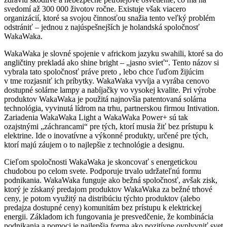
svedomí až 300 000 životov ročne. Existuje však viacero
organizácií, ktoré sa svojou činnosťou snažia tento veľký problém
odstrániť – jednou z najúspešnejších je holandská spoločnosť
WakaWaka.
WakaWaka je slovné spojenie v africkom jazyku swahili, ktoré sa do
angličtiny prekladá ako shine bright – „jasno svieť“. Tento názov si
vybrala tato spoločnosť práve preto , lebo chce ľuďom žijúcim
v tme rozjasniť ich príbytky. WakaWaka vyvíja a vyrába cenovo
dostupné solárne lampy a nabíjačky vo vysokej kvalite. Pri výrobe
produktov WakaWaka je použitá najnovšia patentovaná solárna
technológia, vyvinutá lídrom na trhu, partnerskou firmou Intivation.
Zariadenia WakaWaka Light a WakaWaka Power+ sú tak
ozajstnými „záchrancami“ pre tých, ktorí musia žiť bez prístupu k
elektrine. Ide o inovatívne a výkonné produkty, určené pre tých,
ktorí majú záujem o to najlepšie z technológie a designu.
Cieľom spoločnosti WakaWaka je skoncovať s energetickou
chudobou po celom svete. Podporuje trvalo udržateľnú formu
podnikania. WakaWaka funguje ako bežná spoločnosť, avšak zisk,
ktorý je získaný predajom produktov WakaWaka za bežné trhové
ceny, je potom využitý na distribúciu týchto produktov (alebo
predajza dostupné ceny) komunitám bez prístupu k elektrickej
energii. Základom ich fungovania je presvedčenie, že kombinácia
podnikania a pomoci je najlepšia forma ako pozitívne ovplyvniť svet