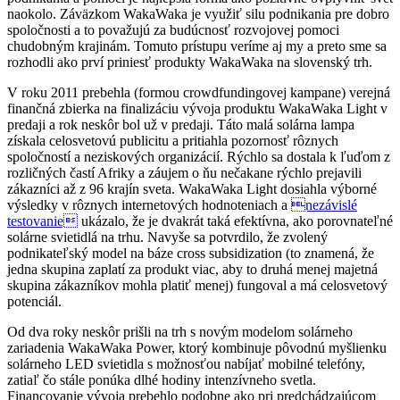
naokolo. Záväzkom WakaWaka je využiť silu podnikania pre dobro
spoločnosti a to považujú za budúcnosť rozvojovej pomoci
chudobným krajinám. Tomuto prístupu veríme aj my a preto sme sa
rozhodli ako prví priniesť produkty WakaWaka na slovenský trh.
V roku 2011 prebehla (formou crowdfundingovej kampane) verejná
finančná zbierka na finalizáciu vývoja produktu WakaWaka Light v
predaji a rok neskôr bol už v predaji. Táto malá solárna lampa
získala celosvetovú publicitu a pritiahla pozornosť rôznych
spoločností a neziskových organizácií. Rýchlo sa dostala k ľuďom z
rozličných častí Afriky a záujem o ňu nečakane rýchlo prejavili
zákazníci až z 96 krajín sveta. WakaWaka Light dosiahla výborné
výsledky v rôznych internetových hodnoteniach a
nezávislé
testovanie
ukázalo, že je dvakrát taká efektívna, ako porovnateľné
solárne svietidlá na trhu. Navyše sa potvrdilo, že zvolený
podnikateľský model na báze cross subsidization (to znamená, že
jedna skupina zaplatí za produkt viac, aby to druhá menej majetná
skupina zákazníkov mohla platiť menej) fungoval a má celosvetový
potenciál.
Od dva roky neskôr prišli na trh s novým modelom solárneho
zariadenia WakaWaka Power, ktorý kombinuje pôvodnú myšlienku
solárneho LED svietidla s možnosťou nabíjať mobilné telefóny,
zatiaľ čo stále ponúka dlhé hodiny intenzívneho svetla.
Financovanie vývoja prebehlo podobne ako pri predchádzajúcom