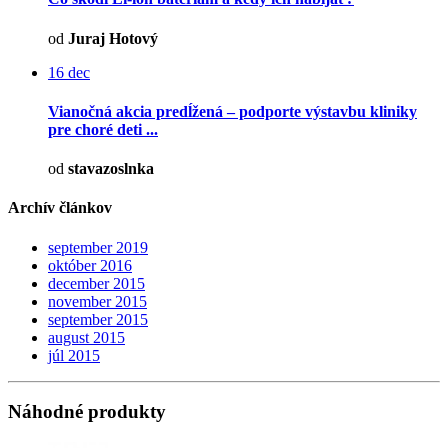
od
Juraj Hotový
16
dec
Vianočná akcia predĺžená – podporte výstavbu kliniky
pre choré deti ...
od
stavazoslnka
Archív článkov
september 2019
október 2016
december 2015
november 2015
september 2015
august 2015
júl 2015
Náhodné produkty