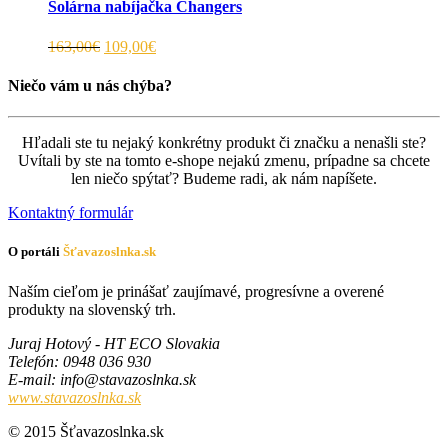
Solárna nabíjačka Changers
163,00€
109,00€
Niečo vám u nás chýba?
Hľadali ste tu nejaký konkrétny produkt či značku a nenašli ste?
Uvítali by ste na tomto e-shope nejakú zmenu, prípadne sa chcete
len niečo spýtať? Budeme radi, ak nám napíšete.
Kontaktný formulár
O portáli
Šťavazoslnka.sk
Naším cieľom je prinášať zaujímavé, progresívne a overené
produkty na slovenský trh.
Juraj Hotový - HT ECO Slovakia
Telefón
: 0948 036 930
E-mail
:
ks.aknlsozavats@ofni
www.stavazoslnka.sk
© 2015 Šťavazoslnka.sk