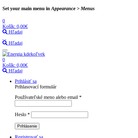
Set your main menu in
Appearance > Menus
0
Košík:
0,00€
Hľadaj
Hľadaj
0
Košík:
0,00€
Hľadaj
Prihlásiť sa
Prihlasovací formulár
Používateľské meno alebo email
*
Heslo
*
Registrovať sa