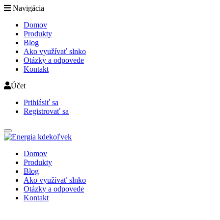
Navigácia
Domov
Produkty
Blog
Ako využívať slnko
Otázky a odpovede
Kontakt
Účet
Prihlásiť sa
Registrovať sa
Domov
Produkty
Blog
Ako využívať slnko
Otázky a odpovede
Kontakt