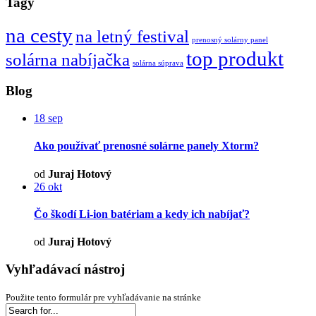
Tagy
na cesty
na letný festival
prenosný solárny panel
top produkt
solárna nabíjačka
solárna súprava
Blog
18
sep
Ako používať prenosné solárne panely Xtorm?
od
Juraj Hotový
26
okt
Čo škodí Li-ion batériam a kedy ich nabíjať?
od
Juraj Hotový
Vyhľadávací nástroj
Použite tento formulár pre vyhľadávanie na stránke