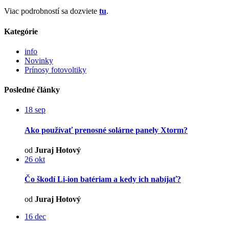
Viac podrobností sa dozviete
tu
.
Kategórie
info
Novinky
Prínosy fotovoltiky
Posledné články
18
sep
Ako používať prenosné solárne panely Xtorm?
od
Juraj Hotový
26
okt
Čo škodí Li-ion batériam a kedy ich nabíjať?
od
Juraj Hotový
16
dec