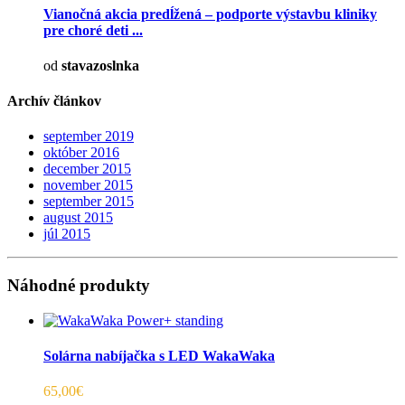
Vianočná akcia predĺžená – podporte výstavbu kliniky
pre choré deti ...
od
stavazoslnka
Archív článkov
september 2019
október 2016
december 2015
november 2015
september 2015
august 2015
júl 2015
Náhodné produkty
Solárna nabíjačka s LED WakaWaka
65,00€