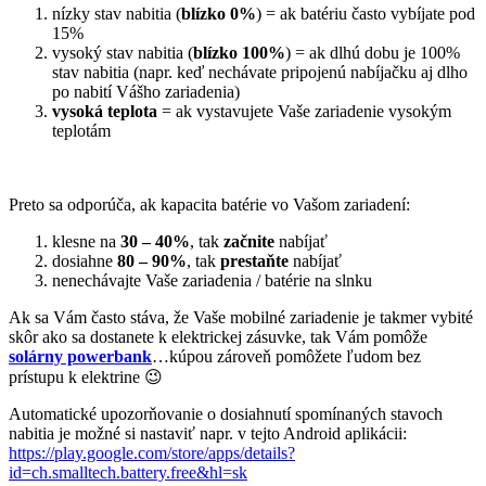
nízky stav nabitia (
blízko 0%
) = ak batériu často vybíjate pod
15%
vysoký stav nabitia (
blízko 100%
) = ak dlhú dobu je 100%
stav nabitia (napr. keď nechávate pripojenú nabíjačku aj dlho
po nabití Vášho zariadenia)
vysoká teplota
= ak vystavujete Vaše zariadenie vysokým
teplotám
Preto sa odporúča, ak kapacita batérie vo Vašom zariadení:
klesne na
30 – 40%
, tak
začnite
nabíjať
dosiahne
80 – 90%
, tak
prestaňte
nabíjať
nenechávajte Vaše zariadenia / batérie na slnku
Ak sa Vám často stáva, že Vaše mobilné zariadenie je takmer vybité
skôr ako sa dostanete k elektrickej zásuvke, tak Vám pomôže
solárny powerbank
…kúpou zároveň pomôžete ľudom bez
prístupu k elektrine 😉
Automatické upozorňovanie o dosiahnutí spomínaných stavoch
nabitia je možné si nastaviť napr. v tejto Android aplikácii:
https://play.google.com/store/apps/details?
id=ch.smalltech.battery.free&hl=sk