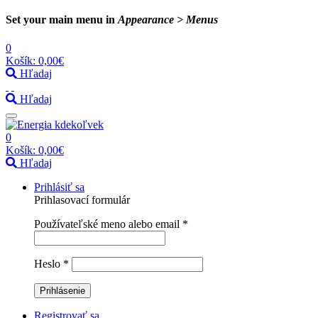
Set your main menu in
Appearance > Menus
0
Košík:
0,00€
Hľadaj
Hľadaj
0
Košík:
0,00€
Hľadaj
Prihlásiť sa
Prihlasovací formulár
Používateľské meno alebo email
*
Heslo
*
Registrovať sa