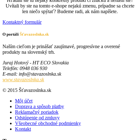
Hľadali ste tu nejaký konkrétny produkt či značku a nenašli ste?
Uvítali by ste na tomto e-shope nejakú zmenu, prípadne sa chcete
len niečo spýtať? Budeme radi, ak nám napíšete.
Kontaktný formulár
O portáli
Šťavazoslnka.sk
Naším cieľom je prinášať zaujímavé, progresívne a overené
produkty na slovenský trh.
Juraj Hotový - HT ECO Slovakia
Telefón
: 0948 036 930
E-mail
:
ks.aknlsozavats@ofni
www.stavazoslnka.sk
© 2015 Šťavazoslnka.sk
Môj účet
Doprava a spôsob platby
Reklamačný poriadok
Odstúpenie od zmluvy
Všeobecné obchodné podmienky
Kontakt