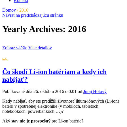
Kontakt
Domov
/
2016
Návrat na predchádzajúcu stránku
Yearly Archives: 2016
Zobraz väčšie
Viac detailov
info
Čo škodí Li-ion batériam a kedy ich
nabíjať?
Publikované dňa 26. októbra 2016 o 0:01 od
Juraj Hotový
Kedy nabíjať, aby ste predĺžili životnosť lítium-iónových (Li-ion)
batérii v spotrebnej elektronike (v mobiloch, tabletoch,
notebookoch, powerbankoch,…)?
Aký stav
nie je prospešný
pre Li-on batérie?